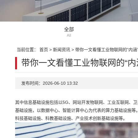
全部
All
当前位置：
首页
>
新闻资讯
>
带你一文看懂工业物联网的“内涵
带你一文看懂工业物联网的“内
发布时间：2026-06-10 13:32
其中信息基础设施包括以5G、网站开发物联网、工业互联网、
基础设施，以数据中心、智能计算中心为代表的算力基础设施等
科技基础设施、科教基础设施、产业技术创新基础设施等。