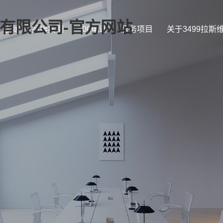
证)有限公司-官方网站
首页
品牌案例
400电话
服务项目
关于3499拉斯