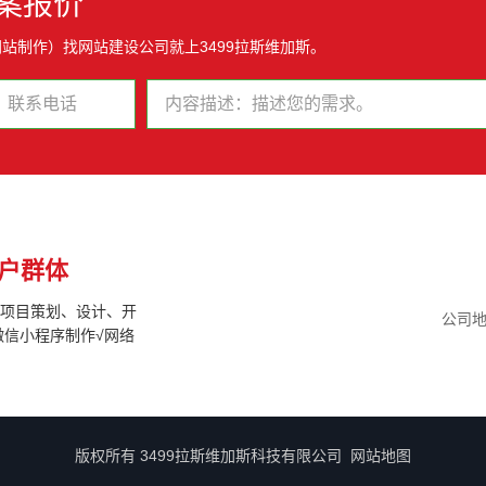
案报价
站制作）找网站建设公司就上3499拉斯维加斯。
户群体
联网项目策划、设计、开
公司地
微信小程序制作√网络
版权所有 3499拉斯维加斯科技有限公司
网站地图