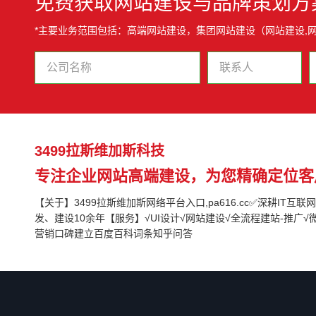
免费获取网站建设与品牌策划方
*主要业务范围包括：高端网站建设，集团网站建设（网站建设,网
3499拉斯维加斯科技
专注企业网站高端建设，为您精确定位客
【关于】3499拉斯维加斯网络平台入口,pa616.cc✅深耕IT互
发、建设10余年【服务】√UI设计√网站建设√全流程建站-推广√
营销口碑建立百度百科词条知乎问答