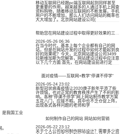
移动互联网已经跟pc端互联网起到同样甚至
更重要的作用，越来越多的人通过手机上网查
资料购物，随着移动互联网的不断发展，手机
用户的不断增加，那么人们访问网站的概率也
大大增加了。北京网站建设公司{
帮助您在网站建设过程中取得更好效果的三点建议
2026-05-26 06:36
在当今时代，基本上每个企业都有自己的网
站，但是在网站开发的过程中如何才能起到良
好的效果呢？今天，北京网站建设公司3499
拉斯维加斯为您解答，网站建设过程中应注意
以下几个方面:首先，在网站建设前进行定
面对疫情——互联网+教学“停课不停学”
2026-05-24 23:02
新型冠状病毒疫情让2020庚子新年平添了些
许烦恼，也对正常的教育秩序产生了不利的影
响。各种“停课不停学”网上网站制作教学方案
五花八门，应接不暇。其中也不乏仓促上阵，
出现各式各样问题的老师和学
，是我国工业
如何制作自己的网站 网站如何营销
2026-05-22 23:12
网。
关于个人公司如何制作网站设计？需要多少资