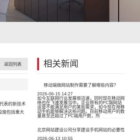
相关新闻
返回列表
移动端做网站制作需要了解哪些内容？
2026-06-15 14:27
如今互联网行业发展很迅速，同时现在移动网
络也在飞速发展当中。企业原有的PC端网站
代表的新技术
运营不能满足用户的某些需求，如今现在用移
动手机能够解决这些问题。目前移动用户的数
设施包括重大
量甚至还超过了PC端用户数，所
北京网站建设公司分享建设手机网站的必要性
2026-06-13 10:55