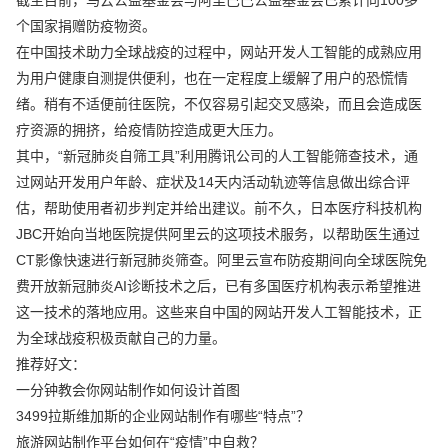
个国家捐赠防疫物资。
在中国技术助力全球战疫的过程中，网站开发人工智能的成熟应用
为用户健康自测提供便利，也在一定程度上缓解了用户的恐慌情
绪。稍有不适便前往医院，不仅容易引起交叉感染，而且会造成医
疗资源的拥挤，给疫情防控造成更大压力。
其中，“新冠肺炎自筛工具”利用腾讯公司的人工智能筛查技术，通
过网站开发用户年龄、症状及14天内活动轨迹等信息做出综合评
估，帮助使用者初步判定并给出建议。前不久，日本医疗科技机构
JBC开始向当地医院提供阿里云的这项技术服务，以帮助医生通过
CT影像快速进行新冠肺炎筛查。阿里云宣布防疫期间向全球医院免
费开放新冠肺炎AI诊断技术之后，已有多国医疗机构表示希望推进
这一技术的落地应用。这些来自中国的网站开发人工智能技术，正
为全球战疫积极贡献自己的力量。
推荐好文：
一分钟教会你网站制作如何设计首图
3499拉斯维加斯的企业网站制作有哪些“特点”？
旅游网站制作平台如何在“疫情”中自救？