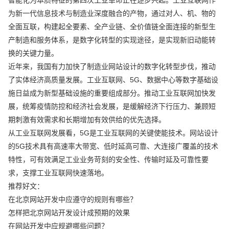
为新一代信息技术与制造业深度融合的产物，通过对人、机、物的
全面互联，构建起全要素、全产业链、全价值链全面连接的新型生
产制造和服务体系，是数字化转型的实现途径，是实现新旧动能转
换的关键力量。
近年来，我国有力加快了制造业网站设计的数字化转型步伐，推动
了实体经济高质量发展。工业互联网、5G、数据中心等数字基础设
施日益成为新型基础设施的重要组成部分。推动工业互联网加快发
展，统筹疫情防控和经济社会发展，是缓解经济下行压力、兼顾短
期刺激有效需求和长期增加有效供给的优先选择。
从工业互联网发展看，5G是工业互联网的关键使能技术。网站设计
的5G技术具有高速率大带宽、低时延高可靠、大连接广覆盖的技术
特性，可有效满足工业业务苛刻的安全性、传输时延及可靠性要
求，支撑工业互联网快速落地。
推荐好文：
在北京网站开发中应遵守的规则有哪些？
怎样把北京网站开发设计成预期的效果
在网站开发中应规避哪些问题？