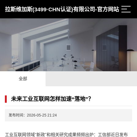
拉斯维加斯(3499·CHN认证)有限公司-官方网站
全部
未来工业互联网怎样加速“落地”？
发布时间：2026-05-25 21:24
工业互联网领域“新政”和相关研究成果频频出炉：工信部近日发布