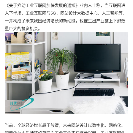
《关于推动工业互联网加快发展的通知》业内人士称，当互联网进
入下半场，工业互联网与5G、网站设计大数据中心、人工智能等，
一并构成了未来我国经济增长的新动能，也催生出产业链上下游数
量巨大的投资机会。
当前，全球经济增长趋于放缓，未来网站设计以数字化、网络化、
智能化为本质特征的第四次工业革命正在逐步兴起。工业互联网作