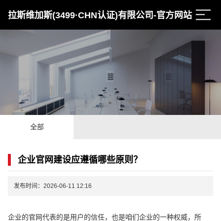
拉斯维加斯(3499·CHN认证)有限公司-官方网站
全部
企业官网建设应遵循哪些原则？
发布时间：2026-06-11 12:16
企业的官网代表的是用户的信任，也是咱们企业的一种权威，所