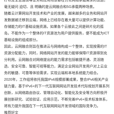
毫无疑问 迫切、且 明确的是云网融合和5G承载两种场景。
随着云计算网站开发技术和产业的发展，越来越多的业务和网站开
发数据被迁移到云端，网络上已经存在着大量可以提供计算功能、
存储能力的IT基础设施资源。如果各个云彼此之间是碎片化的孤
岛，不能作为一个整体的IT资源池为用户提供服务，便不能成为ICT
基础设施的组成部分。
因此，云网融合则旨在推进云与网络构成一个整体，实现按需的IT
资源分配能力，同时，网络网站开发的能力能够保障IT资源得到充
分利用。云网融合对网络提出的能力需求包括敏捷开通、灵活随
选、安全可靠、智能可视等能力，满足企业网站开发用户对上云业
务的敏捷、可靠等体验需求，实现云端和本地系统能力结合。
2020年，工作组将依托我国IPv6规模部署成果，整合IPv6相关产业
链力量，基于IPv6+的下一代互联网网站开发技术代际规划开展系列
创新，从网络路由协议、管理自动化、智能化及安全等方向积极开
展创新研究、试验验证、应用示范，不断完善IPv6+技术标准体系，
将有力提升我国在下一代互联网网站开发领域的国际竞争力。
推荐好文