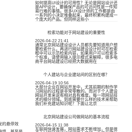
如何提高UI设计的可用性？无论是网站设计还
是APP设计，要确保产品的可访问性是一件知
易行难的事情。很多UX设计师的工作都是由
一系列的小决定堆叠起来，最终积累构建成一
个庞大的产品。但同样这些小
检索功能对于网站建设的重要性
2026-04-22 21:41
通常北京网站建设设计人员都先要知道用户想
要检索什么，再进行网站建设设计时可在检索
框中可以示范检索内容，如果用户可以检索多
个标准，请使用输入提示模式来解释，很多电
商平台网站建设已经把大数据用在
个人建站与企业建站间的区别在哪？
2026-04-19 10:56
大部分企业在网站开发中，尤其前期的制作学
习网站的过程是非常零散的。而对于个人建设
网站开发来说有相对具有难度。每一项网站技
术的细分领域。到底需要什么样的技术来帮助
我们补充建站知识呢？下面让北京
北京网站建设公司做网站的基本流程
发的悬停效
2026-04-15 11:38
互联网快速发展，网站需求不断增加，但是很
麻烦，甚至是