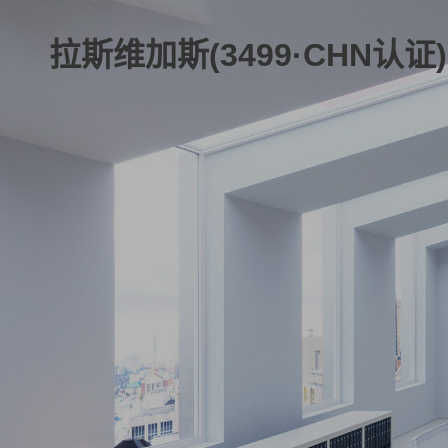
拉斯维加斯(3499·CHN认