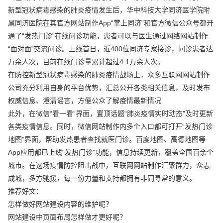
新型冠状病毒感染的肺炎疫情发生后，华中科技大学同济医学院附
属同济医院在其官方网站制作App“掌上同济”和官方微信公众号都开
通了“发热门诊”在线问诊功能，患者可以与医生通过网络网站制作
“面对面”交流问诊。上线首日，近400位同济专家接诊，问诊患者达
万余人次，目前在线门诊量累计超过4.1万余人次。
在防控新型冠状病毒感染的肺炎疫情战场上，众多互联网网站制作
公司充分利用自身的平台优势，汇总公开各类相关信息，及时发布
权威信息、澄清谣言，方便公众了解疫情最新情况
此外，在微信“看一看”界面，置顶话题“肺炎疫情实时动态”及时更新
各类疫情信息。同时，微信网站制作内多个入口都可打开“发热门诊
地图”界面，帮助发热患者查找就医门诊。百度地图、高德地图等
App应用都已上线“发热门诊”功能，信息持续更新，覆盖全国百余个
城市。在这场疫情防控阻击战中，互联网网站制作汇聚群力，众志
成城，多方驰援，每一份力量和支持都拥有非同寻常的意义。
推荐好文：
怎样做好网站建设内容的维护呢？
网站建设中页面布局怎样做才更好呢？