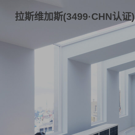
拉斯维加斯(3499·CHN认