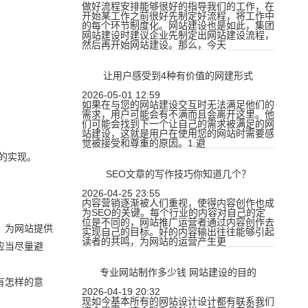
做好流程安排能够很好的指导我们的工作，在
开始某工作之前很好先制定好流程，将工作中
的每个环节制度化。网站建设也是如此，集团
网站建设时建议企业先制定出网站建设流程，
然后再开始网站建设。那么，今天
让用户感受到4种有价值的网建形式
2026-05-01 12:59
如果在与您的网站建设交互时无法满足他们的
需求，用户可能会有不满而且会离开这里。他
们可能会找到下一个让自己的需求被满足的网
站建设，这就是用户在使用您的网站时需要感
觉被接受和尊重的原因。1.避
的实现。
SEO文章的写作技巧你知道几个？
2026-04-25 23:55
内容营销逐渐被人们重视，使得内容创作也成
为SEO的关键。每个行业的内容对自己的定
位是不同的，网站推广运营者通过内容创作去
，为网站提供
实现自己的目标。好的内容输出往往能够引起
读者的共鸣，为网站的运营产生更
应当尽量避
专业网站制作多少钱 网站建设的目的
有怎样的意
2026-04-19 20:32
现如今基本所有的网站设计设计都有联系我们